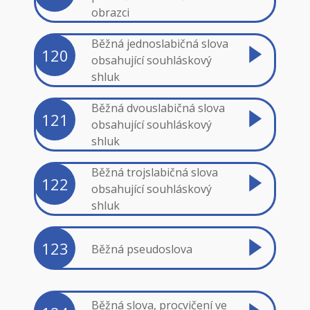
obrazci
Běžná jednoslabičná slova
120
obsahující souhláskový
shluk
Běžná dvouslabičná slova
121
obsahující souhláskový
shluk
Běžná trojslabičná slova
122
obsahující souhláskový
shluk
123
Běžná pseudoslova
Běžná slova, procvičení ve