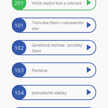
201
Vložit vlastní text a zobrazit
Technika čtení s nastavením
101
slov
Genetická metoda - počátky
102
čtení
103
Písmena
104
Jednoduché slabiky