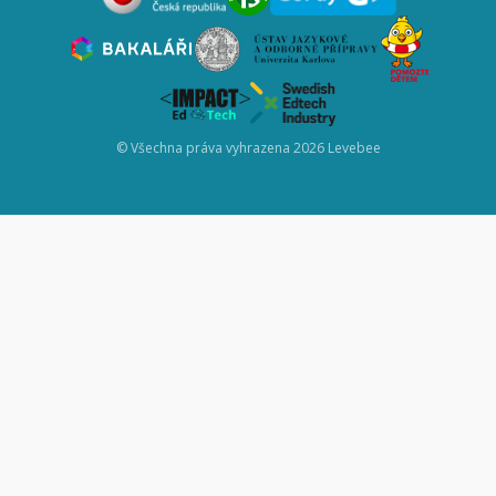
© Všechna práva vyhrazena 2026 Levebee