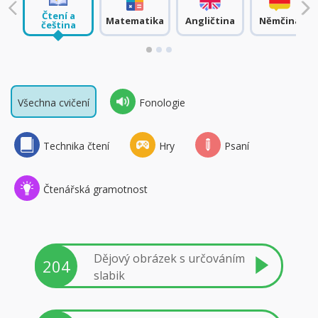
Čtení a
Matematika
Angličtina
Němčina
čeština
Všechna cvičení
Fonologie
Technika čtení
Hry
Psaní
Čtenářská gramotnost
Dějový obrázek s určováním
204
slabik