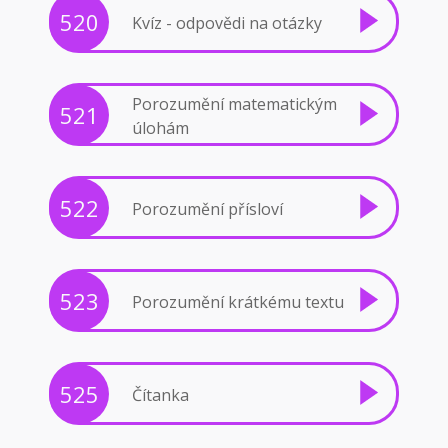
520
Kvíz - odpovědi na otázky
Porozumění matematickým
521
úlohám
522
Porozumění přísloví
523
Porozumění krátkému textu
525
Čítanka