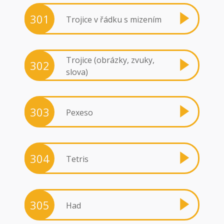
301
Trojice v řádku s mizením
Trojice (obrázky, zvuky,
302
slova)
303
Pexeso
304
Tetris
305
Had