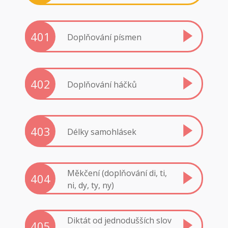
401
Doplňování písmen
402
Doplňování háčků
403
Délky samohlásek
Měkčení (doplňování di, ti,
404
ni, dy, ty, ny)
Diktát od jednodušších slov
405