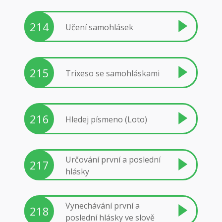
214
Učení samohlásek
215
Trixeso se samohláskami
216
Hledej písmeno (Loto)
Určování první a poslední
217
hlásky
Vynechávání první a
218
poslední hlásky ve slově