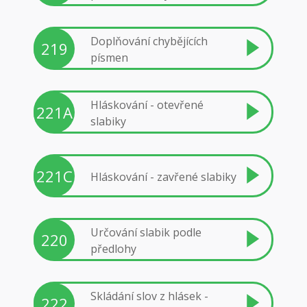
Doplňování chybějících
219
písmen
Hláskování - otevřené
221A
slabiky
221C
Hláskování - zavřené slabiky
Určování slabik podle
220
předlohy
Skládání slov z hlásek -
222