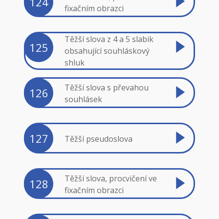
124
fixačním obrazci
Těžší slova z 4 a 5 slabik
125
obsahující souhláskový
shluk
Těžší slova s převahou
126
souhlásek
127
Těžší pseudoslova
Těžší slova, procvičení ve
128
fixačním obrazci