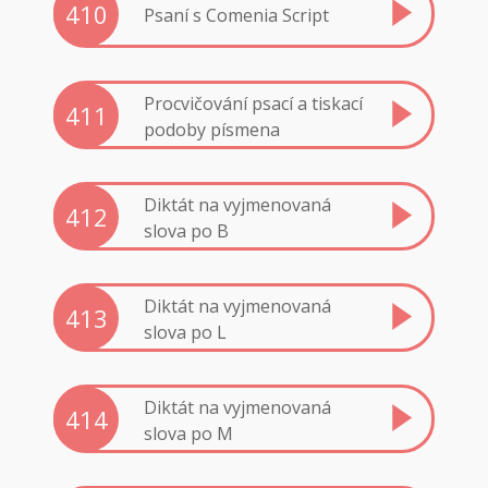
410
Psaní s Comenia Script
Procvičování psací a tiskací
411
podoby písmena
Diktát na vyjmenovaná
412
slova po B
Diktát na vyjmenovaná
413
slova po L
Diktát na vyjmenovaná
414
slova po M