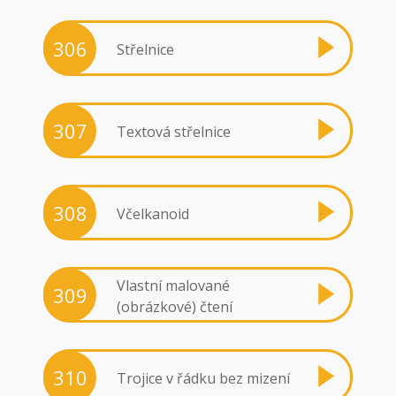
306
Střelnice
307
Textová střelnice
308
Včelkanoid
Vlastní malované
309
(obrázkové) čtení
310
Trojice v řádku bez mizení