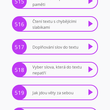
515
paměti
Čtení textu s chybějícími
516
slabikami
517
Doplňování slov do textu
Vyber slova, která do textu
518
nepatří
519
Jak jdou věty za sebou