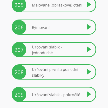
205
Malované (obrázkové) čtení
206
Rýmování
Určování slabik -
207
jednoduché
Určování první a poslední
208
slabiky
209
Určování slabik - pokročilé