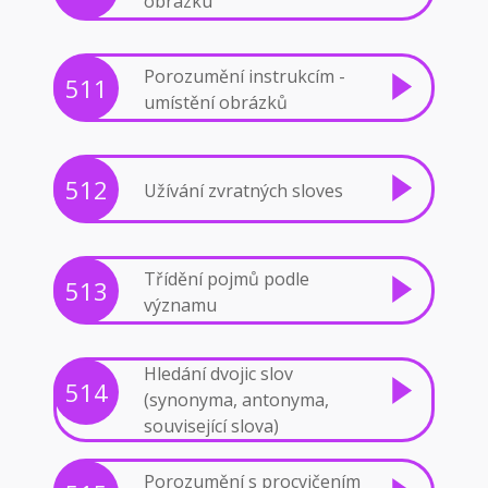
obrázku
Porozumění instrukcím -
511
umístění obrázků
512
Užívání zvratných sloves
Třídění pojmů podle
513
významu
Hledání dvojic slov
514
(synonyma, antonyma,
související slova)
Porozumění s procvičením