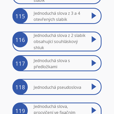
slabik
Jednoduchá slova z 3 a 4
115
otevřených slabik
Jednoduchá slova z 2 slabik
116
obsahující souhláskový
shluk
Jednoduchá slova s
117
předložkami
118
Jednoduchá pseudoslova
Jednoduchá slova,
119
procvičení ve fixačním