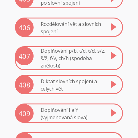
po slovní spojení
Rozdělování vět a slovních
406
spojení
Doplňování p/b, t/d, ť/ď, s/z,
407
š/ž, f/v, ch/h (spodoba
znělosti)
Diktát slovních spojení a
408
celých vět
Doplňování I a Y
409
(vyjmenovaná slova)