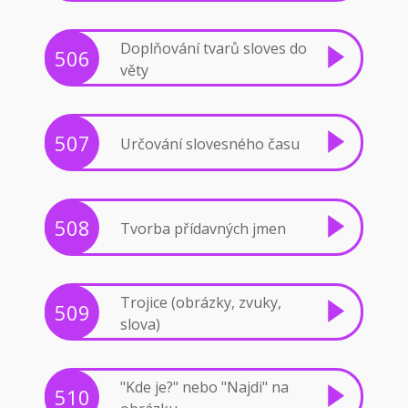
Doplňování tvarů sloves do
506
věty
507
Určování slovesného času
508
Tvorba přídavných jmen
Trojice (obrázky, zvuky,
509
slova)
"Kde je?" nebo "Najdi" na
510