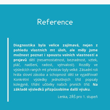
Reference
Diagnostika byla velice zajímavá, nejen z
pohledu vlastních mt úloh, ale měly jsme
možnost poznat i spoustu volních vlastností a
projevů
dětí (nesamostatnost, bezradnost, vztek,
pláč, nadšení, radost, vytrvalost). Rozdíly ve
výsledcích raných mt představ byly velké. Zásadní roli
hrála slovní zásoba a schopnost dětí se vyjadřovat!
Konkrétní výsledky jednotlivých tříd popsaly
kolegyně, třídní učitelky našich prvních tříd.
Na
základě výsledků přizpůsobíme další výuku.
Lenka, ZŘŠ pro 1. stupeň