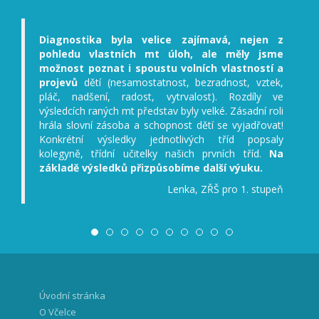
Diagnostika byla velice zajímavá, nejen z
pohledu vlastních mt úloh, ale měly jsme
možnost poznat i spoustu volních vlastností a
projevů
dětí (nesamostatnost, bezradnost, vztek,
pláč, nadšení, radost, vytrvalost). Rozdíly ve
výsledcích raných mt představ byly velké. Zásadní roli
hrála slovní zásoba a schopnost dětí se vyjadřovat!
Konkrétní výsledky jednotlivých tříd popsaly
kolegyně, třídní učitelky našich prvních tříd.
Na
základě výsledků přizpůsobíme další výuku.
Lenka, ZŘŠ pro 1. stupeň
Úvodní stránka
O Včelce