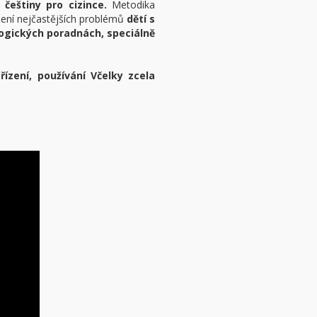
češtiny pro cizince.
Metodika
šení nejčastějších problémů
dětí s
ogických poradnách, speciálně
řízení, používání Včelky
zcela