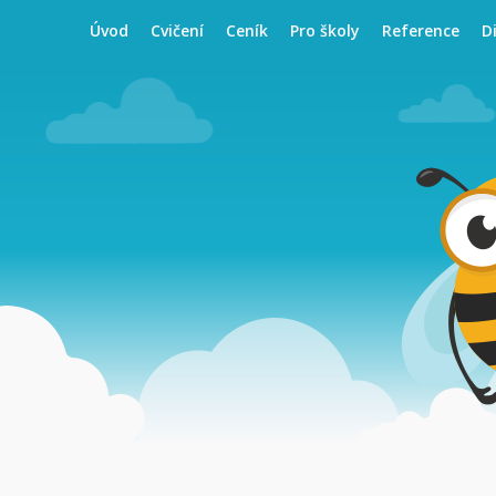
Úvod
Cvičení
Ceník
Pro školy
Reference
D