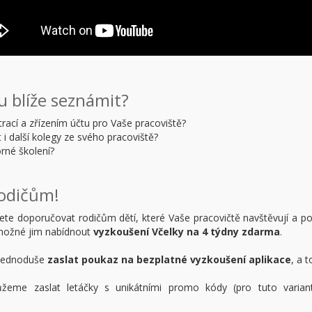
u blíže seznámit?
rací a zřízením účtu pro Vaše pracoviště?
i další kolegy ze svého pracoviště?
rné školení?
rodičům!
hcete doporučovat rodičům dětí, které Vaše pracovičtě navštěvují a p
 možné jim nabídnout
vyzkoušení Včelky na 4 týdny zdarma
.
 jednoduše
zaslat poukaz na bezplatné vyzkoušení aplikace
, a 
eme zaslat letáčky s unikátními promo kódy (pro tuto variant