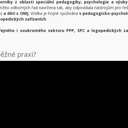
orníky z oblasti speciální pedagogiky, psychologie a výuky 
 těchto odborných řad navržena tak, aby odpovídala nástrojům pro ře
ů)
a dětí s OMJ.
Včelka je hojně využívána
v pedagogicko-psychol
opedických zařízeních
.
eřejného i soukromého sektoru PPP, SPC a logopedických za
běžné praxi?