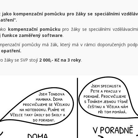
 jako kompenzační pomůcku pro žáky se speciálními vzděláv
tření“.
jako
kompenzační pomůcku
pro žáky se speciálními vzdělávacím
j funkce zaměřený software
.
mpenzační pomůcky má žák, který má v rámci doporučených podp
 opatření.
pro žáky se SVP stojí
2
000,- Kč na 3 roky
.