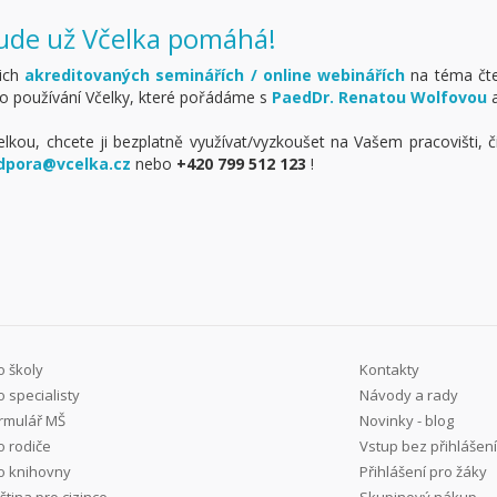
ude už Včelka pomáhá!
šich
akreditovaných seminářích / online webinářích
na téma čte
ro používání Včelky, které pořádáme s
PaedDr. Renatou Wolfovou
a
elkou, chcete ji bezplatně využívat/vyzkoušet na Vašem pracovišti, č
dpora@vcelka.cz
nebo
+420 799 512 123
!
o školy
Kontakty
o specialisty
Návody a rady
rmulář MŠ
Novinky - blog
o rodiče
Vstup bez přihlášení
o knihovny
Přihlášení pro žáky