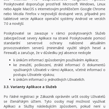
Poskytovatel doporučuje prostředí Microsoft Windows, Linux
nebo Apple MacOS s internetovým prohlížečem Google Chrome
nebo Mozila Firefox v nejnovější dostupné verzi, případně pro
tabletové verze Aplikace operační systémy Android ve verzích
7.0 a novější.
Poskytovatel se zavazuje v rámci poskytovaných Služeb
zabezpečovat severy Aplikace na straně Poskytovatele pomocí
standardní serverové ochrany nabízené aktuálním
provozovatelem serverů (minimálně využití silných hesel a
Firewall) a zaručuje, že v důsledku její absence nedojde
k únikům informací způsobeným používáním Aplikace;
ke zneužití, poškození, ztrátě informací či dokumentů
využívaných Uživateli v rámci Aplikace, včetně informací o
postupu Uživatele výukou;
k únikům informací o jednotlivých Uživatelích.
3.3. Varianty Aplikace a Služeb
Po řádné registraci je Zákazník oprávněn určit osoby Uživatelů
se čtenářským účtem. Tyto osoby mají možnost využívat
Aplikaci a Služby následujícím způsobem, pokud není u