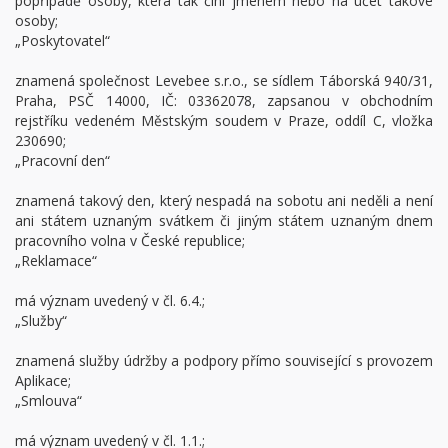
popřípadě osoby, která tak činí jménem nebo na účet takové
osoby;
„Poskytovatel“
znamená společnost Levebee s.r.o., se sídlem Táborská 940/31,
Praha, PSČ 14000, IČ: 03362078, zapsanou v obchodním
rejstříku vedeném Městským soudem v Praze, oddíl C, vložka
230690;
„Pracovní den“
znamená takový den, který nespadá na sobotu ani neděli a není
ani státem uznaným svátkem či jiným státem uznaným dnem
pracovního volna v České republice;
„Reklamace“
má význam uvedený v čl. 6.4.;
„Služby“
znamená služby údržby a podpory přímo související s provozem
Aplikace;
„Smlouva“
má význam uvedený v čl. 1.1.;