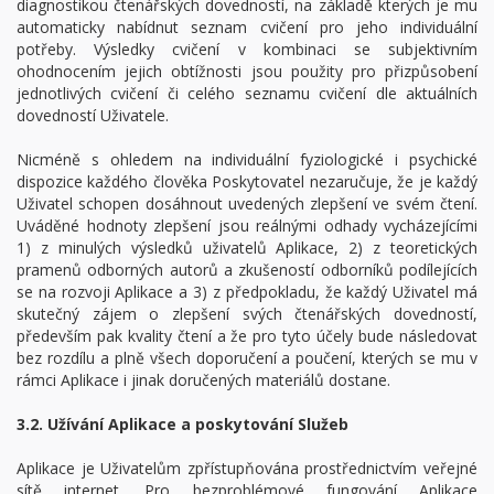
diagnostikou čtenářských dovedností, na základě kterých je mu
automaticky nabídnut seznam cvičení pro jeho individuální
potřeby. Výsledky cvičení v kombinaci se subjektivním
ohodnocením jejich obtížnosti jsou použity pro přizpůsobení
jednotlivých cvičení či celého seznamu cvičení dle aktuálních
dovedností Uživatele.
Nicméně s ohledem na individuální fyziologické i psychické
dispozice každého člověka Poskytovatel nezaručuje, že je každý
Uživatel schopen dosáhnout uvedených zlepšení ve svém čtení.
Uváděné hodnoty zlepšení jsou reálnými odhady vycházejícími
1) z minulých výsledků uživatelů Aplikace, 2) z teoretických
pramenů odborných autorů a zkušeností odborníků podílejících
se na rozvoji Aplikace a 3) z předpokladu, že každý Uživatel má
skutečný zájem o zlepšení svých čtenářských dovedností,
především pak kvality čtení a že pro tyto účely bude následovat
bez rozdílu a plně všech doporučení a poučení, kterých se mu v
rámci Aplikace i jinak doručených materiálů dostane.
3.2. Užívání Aplikace a poskytování Služeb
Aplikace je Uživatelům zpřístupňována prostřednictvím veřejné
sítě internet. Pro bezproblémové fungování Aplikace