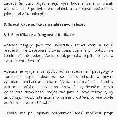
základě Smlouvy přijal, a jejíž výše bude snížena o rozsah
odpovídající již poskytnutému plnění, a to stejným způsobem,
jako je od Zákazníka přijal.
3. Specifikace aplikace a nabízených služeb
3.1. Specifikace a fungování Aplikace
Aplikace funguje jako tzv. individuální trenér čtení a slouží
především ke zlepšování úrovně čtení, pomáhá při obtížích se
čtením, včetně dyslexie. Aplikace tak pomáhá zlepšit efektivitu a
kvalitu čtení Uživatelů.
Aplikace je vyvíjena ve spolupráci se speciálními pedagogy a
kombinuje jejich odbornost se škálovatelností a jinými
výhodami počítačové aplikace. Výuka a procvičování čtení v
Aplikaci se opírá o desítky let prověřované a využívané metody k
výuce této dovednosti, stejně tak jako o nové formy výuky
umožňující využití interaktivního online prostředí, to vše podle
potřeb konkrétních Uživatelů.
Uživatel má po vyplnění potřebných údajů možnost projít