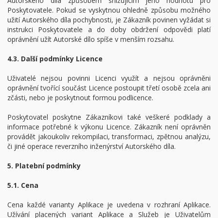
Autorského díla způsobem snižujícím jeho hodnotu pro
Poskytovatele. Pokud se vyskytnou ohledně způsobu možného
užití Autorského díla pochybnosti, je Zákazník povinen vyžádat si
instrukci Poskytovatele a do doby obdržení odpovědi platí
oprávnění užít Autorské dílo spíše v menším rozsahu.
4.3. Další podmínky Licence
Uživatelé nejsou povinni Licenci využít a nejsou oprávněni
oprávnění tvořící součást Licence postoupit třetí osobě zcela ani
zčásti, nebo je poskytnout formou podlicence.
Poskytovatel poskytne Zákazníkovi také veškeré podklady a
informace potřebné k výkonu Licence. Zákazník není oprávněn
provádět jakoukoliv rekompilaci, transformaci, zpětnou analýzu,
či jiné operace reverzního inženýrství Autorského díla.
5. Platební podmínky
5.1. Cena
Cena každé varianty Aplikace je uvedena v rozhraní Aplikace.
Užívání placených variant Aplikace a Služeb je Uživatelům