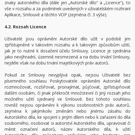
znaky autorského díla (dále jen „Autorské dílo“ a „Licence“), to
vše v rozsahu a za podmínek uvedených v uživatelském rozhraní
Aplikace, Smlouvě a těchto VOP (zejména čl. 3 výše).
4.2. Rozsah Licence
Uživatelé jsou oprávněni Autorské dílo užít v podobě jim
zpřístupněné v takovém rozsahu a k takovým způsobům užití,
jak je to nutné k dosažení účelu Smlouvy. Licence je sjednána
jako nevýhradní, územně neomezená a na dobu trvání Smlouvy,
nejdéle však na dobu trvání majetkových práv autorů.
Pokud ze Smlouvy nevyplývá opak, nejsou Uživatelé bez
písemného souhlasu Poskytovatele oprávněni Autorské dílo
rozmnožovat, rozšiřovat, pronajímat, půjčovat, zpřístupňovat
dalším osobám, či jinak překročit množstevní či jiný rozsah jeho
možného užití sjednaný ve Smlouvě. Bez tohoto souhlasu
rovněž nejsou oprávněni k výkonu osobnostních práv autorů,
zejména k jakýmkoliv změnám nebo jinému zásahu do
Autorského díla, ke spojení s jiným dílem nebo k zařazení do díla
souborného, osobovat si autorství Autorského díla, upravovat či
měnit označení autorů, název Autorského díla, k užití