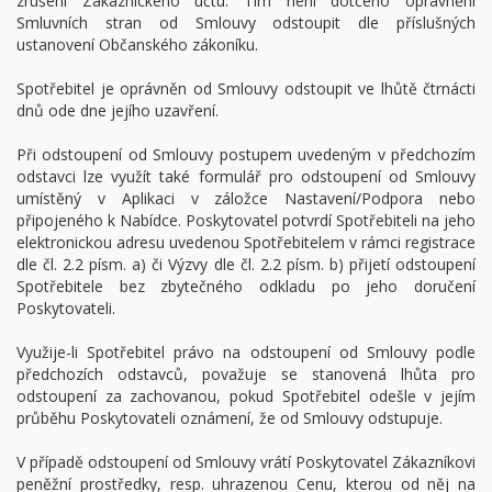
zrušení Zákaznického účtu. Tím není dotčeno oprávnění
Smluvních stran od Smlouvy odstoupit dle příslušných
ustanovení Občanského zákoníku.
Spotřebitel je oprávněn od Smlouvy odstoupit ve lhůtě čtrnácti
dnů ode dne jejího uzavření.
Při odstoupení od Smlouvy postupem uvedeným v předchozím
odstavci lze využít také formulář pro odstoupení od Smlouvy
umístěný v Aplikaci v záložce Nastavení/Podpora nebo
připojeného k Nabídce. Poskytovatel potvrdí Spotřebiteli na jeho
elektronickou adresu uvedenou Spotřebitelem v rámci registrace
dle čl. 2.2 písm. a) či Výzvy dle čl. 2.2 písm. b) přijetí odstoupení
Spotřebitele bez zbytečného odkladu po jeho doručení
Poskytovateli.
Využije-li Spotřebitel právo na odstoupení od Smlouvy podle
předchozích odstavců, považuje se stanovená lhůta pro
odstoupení za zachovanou, pokud Spotřebitel odešle v jejím
průběhu Poskytovateli oznámení, že od Smlouvy odstupuje.
V případě odstoupení od Smlouvy vrátí Poskytovatel Zákazníkovi
peněžní prostředky, resp. uhrazenou Cenu, kterou od něj na