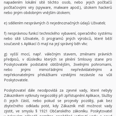
napadením lokální sítě těchto osob, nebo jejich počítačů
počítačovými viry (spyware, malware apod.), útokem hackerů
nebo jiným obdobným vnějším útokem;
e) sdělením nesprávných či nejednoznačných údajů Uživateli;
f) nesprávnou funkcí technického vybavení, operačního systému
nebo sítě Uživatele, či programů jiných výrobců, které běží
současně s Aplikací či mají na její správný běh vliv;
g) vyšší mocí, např. válečným stavem, změnami právních
předpisů, v důsledku kterých se plnění Smlouvy stane pro
Poskytovatele podstatně obtížnějším, živelnými pohromami,
nebo jinými mimořádnými nepředvídatelnými a
nepřekonatelnými překážkami vzniklými nezávisle na vůli
Poskytovatele.
Poskytovatel dále neodpovídá za zjevné vady, které nebyly
Zákazníkem vytknuty nejpozději při zpřístupnění Aplikace, Služby
či jejich částí, nebo pokud se projevily později, pak bez
zbytečného odkladu poté, kdy Zákazník měl možnost vady
zjistit, ve smyslu § 1921 Občanského zákoníku. Poskytovatel