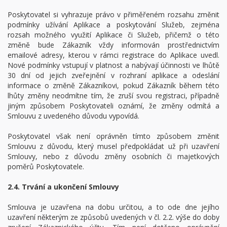
Poskytovatel si vyhrazuje právo v přiměřeném rozsahu změnit
podmínky užívání Aplikace a poskytování Služeb, zejména
rozsah možného využití Aplikace či Služeb, přičemž o této
změně bude Zákazník vždy informován prostřednictvím
emailové adresy, kterou v rámci registrace do Aplikace uvedl.
Nové podmínky vstupují v platnost a nabývají účinnosti ve lhůtě
30 dní od jejich zveřejnění v rozhraní aplikace a odeslání
informace o změně Zákazníkovi, pokud Zákazník během této
lhůty změny neodmítne tím, že zruší svou registraci, případně
jiným způsobem Poskytovateli oznámí, že změny odmítá a
Smlouvu z uvedeného důvodu vypovídá.
Poskytovatel však není oprávněn tímto způsobem změnit
Smlouvu z důvodu, který musel předpokládat už při uzavření
Smlouvy, nebo z důvodu změny osobních či majetkových
poměrů Poskytovatele.
2.4. Trvání a ukončení Smlouvy
Smlouva je uzavřena na dobu určitou, a to ode dne jejího
uzavření některým ze způsobů uvedených v čl. 2.2. výše do doby