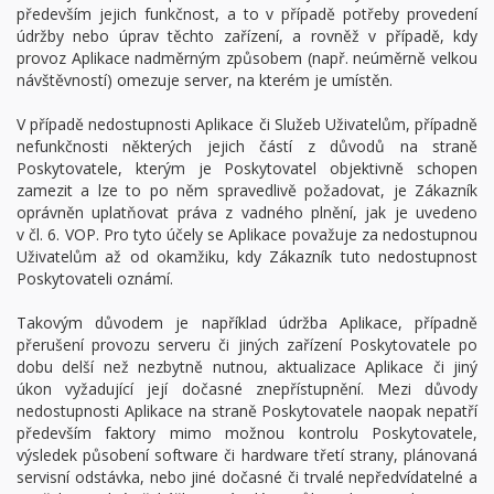
především jejich funkčnost, a to v případě potřeby provedení
údržby nebo úprav těchto zařízení, a rovněž v případě, kdy
provoz Aplikace nadměrným způsobem (např. neúměrně velkou
návštěvností) omezuje server, na kterém je umístěn.
V případě nedostupnosti Aplikace či Služeb Uživatelům, případně
nefunkčnosti některých jejich částí z důvodů na straně
Poskytovatele, kterým je Poskytovatel objektivně schopen
zamezit a lze to po něm spravedlivě požadovat, je Zákazník
oprávněn uplatňovat práva z vadného plnění, jak je uvedeno
v čl. 6. VOP. Pro tyto účely se Aplikace považuje za nedostupnou
Uživatelům až od okamžiku, kdy Zákazník tuto nedostupnost
Poskytovateli oznámí.
Takovým důvodem je například údržba Aplikace, případně
přerušení provozu serveru či jiných zařízení Poskytovatele po
dobu delší než nezbytně nutnou, aktualizace Aplikace či jiný
úkon vyžadující její dočasné znepřístupnění. Mezi důvody
nedostupnosti Aplikace na straně Poskytovatele naopak nepatří
především faktory mimo možnou kontrolu Poskytovatele,
výsledek působení software či hardware třetí strany, plánovaná
servisní odstávka, nebo jiné dočasné či trvalé nepředvídatelné a