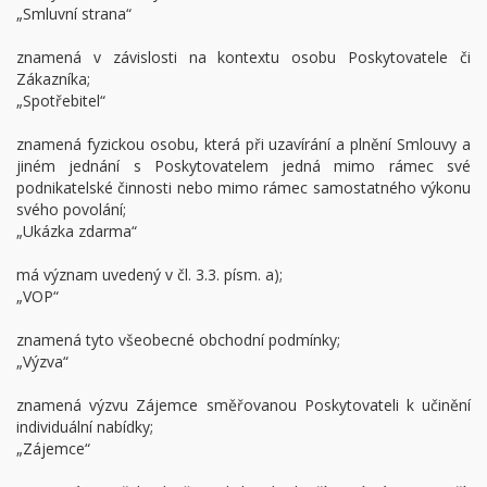
„Smluvní strana“
znamená v závislosti na kontextu osobu Poskytovatele či
Zákazníka;
„Spotřebitel“
znamená fyzickou osobu, která při uzavírání a plnění Smlouvy a
jiném jednání s Poskytovatelem jedná mimo rámec své
podnikatelské činnosti nebo mimo rámec samostatného výkonu
svého povolání;
„Ukázka zdarma“
má význam uvedený v čl. 3.3. písm. a);
„VOP“
znamená tyto všeobecné obchodní podmínky;
„Výzva“
znamená výzvu Zájemce směřovanou Poskytovateli k učinění
individuální nabídky;
„Zájemce“