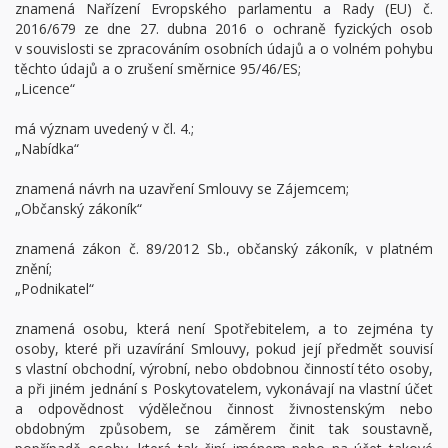
znamená Nařízení Evropského parlamentu a Rady (EU) č.
2016/679 ze dne 27. dubna 2016 o ochraně fyzických osob
v souvislosti se zpracováním osobních údajů a o volném pohybu
těchto údajů a o zrušení směrnice 95/46/ES;
„Licence“
má význam uvedený v čl. 4.;
„Nabídka“
znamená návrh na uzavření Smlouvy se Zájemcem;
„Občanský zákoník“
znamená zákon č. 89/2012 Sb., občanský zákoník, v platném
znění;
„Podnikatel“
znamená osobu, která není Spotřebitelem, a to zejména ty
osoby, které při uzavírání Smlouvy, pokud její předmět souvisí
s vlastní obchodní, výrobní, nebo obdobnou činností této osoby,
a při jiném jednání s Poskytovatelem, vykonávají na vlastní účet
a odpovědnost výdělečnou činnost živnostenským nebo
obdobným způsobem, se záměrem činit tak soustavně,