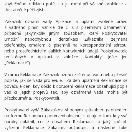
zbytečného odkladu poté, co je mohl při včasné prohlídce a
dostatečné péči zjistit.
Zákazník oznámí vady Aplikace a uplatní zvolené právo
z vadného plnění vzniklé dle čl. 6.3. písemným oznámením,
případně jakýmkoliv jiným způsobem, který Poskytovateli
umožní nepochybnou identifikaci Zákazníka, zejména
telefonicky, emailem či písemně na korespondenční adresu,
nebo prostřednictvím dalších kontaktních údajů Poskytovatele
umístěných v Aplikaci v záložce „Kontakty“ (dále jen
„Reklamace“).
V rámci Reklamace Zákazník označí zjištěnou vadu nebo přesně
popíše, jak se vada projevuje. Za den uplatnění Reklamace se
považuje den, kdy došlo k doručení Reklamace obsahující popis
vad či jejich projevů tak, aby oznámená vada mohla být
přezkoumána, Poskytovateli.
Poskytovatel vydá Zákazníkovi vhodným způsobem (s ohledem
na formu Reklamace) potvrzení obsahující údaje o tom, kdy své
nároky uplatnil, co je obsahem Reklamace, a jaký způsob
vyřízení Reklamace Zákazník požaduje, a následně také