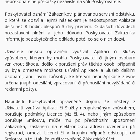
nepřekonatelné překážky nezávislé na vůli Poskytovatele.
Poskytovatel oznámí Zákazníkovi plánovanou servisní odstávku,
o které se dozví a jejímž následkem je nedostupnost Aplikace
delší než 8 hodin, alespoň 3 dny předem. O dalších důvodech
pozastavení plnění a jeho důvodu Poskytovatel Zákazníka
informuje bez zbytečného odkladu poté, co se o nich dozví.
Uživatelé nejsou oprávněni využívat Aplikaci či Služby
způsobem, kterým by mohla Poskytovateli či jiným osobám
vzniknout škoda, došlo k porušení práv těchto osob, případně
by byla omezena možnost užívání Aplikace a Služeb dalšími
osobami, ani jinými způsoby, ke kterým není Aplikace zjevně
určena (např. odesílání, zpracování, či přeposílání nevyžádané či
reklamní pošty).
Nabude-li Poskytovatel oprávněně dojmu, že některý z
Uživatelů využívá Aplikaci či Služby neoprávněným způsobem,
porušuje podmínky Licence (viz čl. 4), nebo jiným způsobem
porušuje Smlouvu, může mu po předchozím upozornění
Zákazníka, zaslaném na elektronickou adresu uvedenou při
registraci, omezit Licenci či v krajním případě odstoupit od
Smlouvy, a to i tak, že zruší vytvořený Zákaznický účet.