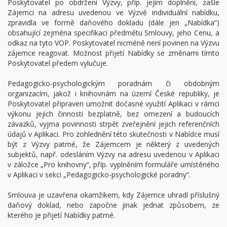
Poskytovatel po obdržení Výzvy, příp. jejím doplnění, zašle
Zájemci na adresu uvedenou ve Výzvě individuální nabídku,
zpravidla ve formě daňového dokladu (dále jen „Nabídka“)
obsahující zejména specifikaci předmětu Smlouvy, jeho Cenu, a
odkaz na tyto VOP. Poskytovatel nicméně není povinen na Výzvu
zájemce reagovat. Možnost přijetí Nabídky se změnami tímto
Poskytovatel předem vylučuje.
Pedagogicko-psychologickým poradnám či obdobným
organizacím, jakož i knihovnám na území České republiky, je
Poskytovatel připraven umožnit dočasné využití Aplikaci v rámci
výkonu jejich činnosti bezplatně, bez omezení a budoucích
závazků, vyjma povinnosti strpět zveřejnění jejich referenčních
údajů v Aplikaci. Pro zohlednění této skutečnosti v Nabídce musí
být z Výzvy patrné, že Zájemcem je některý z uvedených
subjektů, např. odesláním Výzvy na adresu uvedenou v Aplikaci
v záložce „Pro knihovny“, příp. vyplněním formuláře umístěného
v Aplikaci v sekci „Pedagogicko-psychologické poradny“.
Smlouva je uzavřena okamžikem, kdy Zájemce uhradí příslušný
daňový doklad, nebo započne jinak jednat způsobem, ze
kterého je přijetí Nabídky patrné.