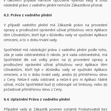
v takovém případě namítne opožděné vytknutí vady a soud
následně právo z vadného plnění nemůže Zákazníkovi přiznat.
6.3. Práva z vadného plnění
V případě vadného plnění má Zákazník právo na provedení
opravy a prodloužení oprávnění užívat příslušnou verzi Aplikace
těm Uživatelům, kteří byli v důsledku vady ve využívání Aplikace
omezeni, a to o dobu trvání vady.
Spotřebitel má následující práva z vadného plnění podle toho,
zda je vada odstranitelná či nikoliv. Je-li vada odstranitelná, má
Spotřebitel dle své volby právo na (i) provedení opravy a
prodloužení oprávnění užívat příslušnou verzi Aplikace těm
Uživatelům, kteří byli v důsledku vady ve využívání Aplikace
omezeni, a to o dobu trvání vady, anebo (ii) přiměřenou slevu
z Ceny. Nelze-li vadu odstranit a nelze-li pro ni Aplikaci řádně
užívat, může Spotřebitel buď (i) odstoupit od Smlouvy, nebo (ii)
požadovat přiměřenou slevu z Ceny.
6.4. Uplatnění Práva z vadného plnění
Případné vady je Zákazník povinen oznámit Poskytovateli bez