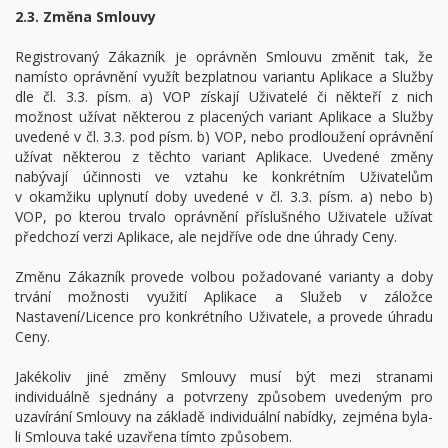
2.3. Změna Smlouvy
Registrovaný Zákazník je oprávněn Smlouvu změnit tak, že
namísto oprávnění využít bezplatnou variantu Aplikace a Služby
dle čl. 3.3. písm. a) VOP získají Uživatelé či někteří z nich
možnost užívat některou z placených variant Aplikace a Služby
uvedené v čl. 3.3. pod písm. b) VOP, nebo prodloužení oprávnění
užívat některou z těchto variant Aplikace. Uvedené změny
nabývají účinnosti ve vztahu ke konkrétním Uživatelům
v okamžiku uplynutí doby uvedené v čl. 3.3. písm. a) nebo b)
VOP, po kterou trvalo oprávnění příslušného Uživatele užívat
předchozí verzi Aplikace, ale nejdříve ode dne úhrady Ceny.
Změnu Zákazník provede volbou požadované varianty a doby
trvání možnosti využití Aplikace a Služeb v záložce
Nastavení/Licence pro konkrétního Uživatele, a provede úhradu
Ceny.
Jakékoliv jiné změny Smlouvy musí být mezi stranami
individuálně sjednány a potvrzeny způsobem uvedeným pro
uzavírání Smlouvy na základě individuální nabídky, zejména byla-
li Smlouva také uzavřena tímto způsobem.