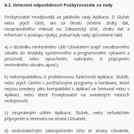
6.2. Omezení odpovědnosti Poskytovatele za vady
Poskytovatel neodpovídá za jakékoliv vady Aplikace, či Služeb
nebo jejich částí, ani za škodu (včetně ztráty dat,
neoprávněného vniknutí na Zákaznický účet, ztrátu dat a
informací o postupu výuky), pokud byly vady způsobené také
a) v důsledku nevhodného užití Uživatelem (např. neodborného
zásahu do dodávky systémového a programového vybavení a
prostředí, nebo vytvořením, nahráním, či připojením
nevhodného obsahu apod.);
b) nekompatibilitou či problémovou funkčností Aplikace, Služeb,
nebo jejich částmi s počítačovými programy a hardware, které
nejsou uvedeny jako kompatibilní s Aplikací ve Smlouvě nebo v
Aplikaci, nebo které Poskytovatel na uvedených místech
nedoporučil;
c) nesprávným užitím Aplikace, Služeb, nebo nefunkčním
připojením k internetu na straně Uživatele;
d) nedostatečným zabezpečením účtu ze strany Uživatele,