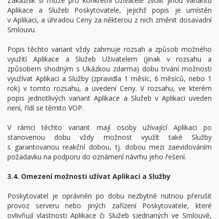
Zákazník si může pro konkrétní Uživatele zvolit jinou variantu
Aplikace a Služeb Poskytovatele, jejichž popis je umístěn
v Aplikaci, a úhradou Ceny za některou z nich změnit dosavadní
Smlouvu.
Popis těchto variant vždy zahrnuje rozsah a způsob možného
využití Aplikace a Služeb Uživatelem (jinak v rozsahu a
způsobem shodným s Ukázkou zdarma) dobu trvání možnosti
využívat Aplikaci a Služby (zpravidla 1 měsíc, 6 měsíců, nebo 1
rok) v tomto rozsahu, a uvedení Ceny. V rozsahu, ve kterém
popis jednotlivých variant Aplikace a Služeb v Aplikaci uveden
není, řídí se těmito VOP.
V rámci těchto variant mají osoby užívající Aplikaci po
stanovenou dobu vždy možnost využít také Služby
s garantovanou reakční dobou, tj. dobou mezi zaevidováním
požadavku na podporu do oznámení návrhu jeho řešení.
3.4. Omezení možnosti užívat Aplikaci a Služby
Poskytovatel je oprávněn po dobu nezbytně nutnou přerušit
provoz serveru nebo jiných zařízení Poskytovatele, které
ovlivňují vlastnosti Aplikace či Služeb sjednaných ve Smlouvě,