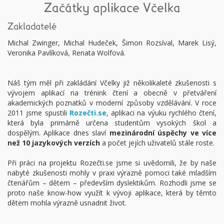
Začátky aplikace Včelka
Zakladatelé
Michal Zwinger, Michal Hudeček, Šimon Rozsíval, Marek Lisý,
Veronika Pavlíková, Renata Wolfová.
Náš tým měl při zakládání Včelky již několikaleté zkušenosti s
vývojem aplikací na trénink čtení a obecně v přetváření
akademických poznatků v moderní způsoby vzdělávání. V roce
2011 jsme spustili
Rozečti.se
, aplikaci na výuku rychlého čtení,
která byla primárně určena studentům vysokých škol a
dospělým. Aplikace dnes slaví
mezinárodní úspěchy ve více
než 10 jazykových verzích
a počet jejích uživatelů stále roste.
Při práci na projektu Rozečti.se jsme si uvědomili, že by naše
nabyté zkušenosti mohly v praxi výrazně pomoci také mladším
čtenářům – dětem – především dyslektikům. Rozhodli jsme se
proto naše know-how využít k vývoji aplikace, která by těmto
dětem mohla výrazně usnadnit život.