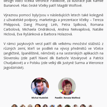
design vděčí Včelka Veronice Pavlíkové, za ilustrace pak Kamile
Burianové. Hlas české Včelky patří Magdě Wolfové.
Výraznou pomocí byly/jsou v následujících letech také kolegyně
z uživatelské podpory, marketingu a prezentace Včelky – Tereza
Philippová, Dang Phuong Linh, Petra Spilková, Romana
Carbolová, Michaela Ondráková, Andrea Nekvapilová, Natálie
Hiclová, Eva Ryšánková a Barbora Holazová.
V rámci jazykových verzí patří dík velkému množství stážistů z
různých zemí, kteří se podíleli na vývoji předmětů ve Včelce
(angličtině, španělštině, němčině) a na sesterských aplikacích na
Slovensku (zde patří hlavní dík Barboře Vizváryové a Patrícii
Chudjakové) a v Polsku (zde velký dík Justyně Surma a Weronice
Jagodzińské).