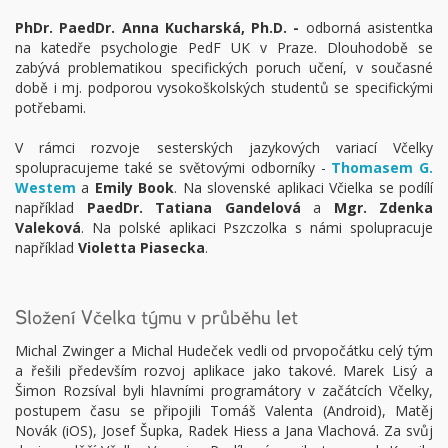
PhDr. PaedDr. Anna Kucharská, Ph.D. -
odborná asistentka
na katedře psychologie PedF UK v Praze. Dlouhodobě se
zabývá problematikou specifických poruch učení, v současné
době i mj. podporou vysokoškolských studentů se specifickými
potřebami.
V rámci rozvoje sesterských jazykových variací Včelky
spolupracujeme také se světovými odborníky -
Thomasem G.
Westem
a
Emily Book
. Na slovenské aplikaci Včielka se podílí
například
PaedDr. Tatiana Gandelová
a
Mgr. Zdenka
Valeková
. Na polské aplikaci Pszczolka s námi spolupracuje
například
Violetta Piasecka
.
Složení Včelka týmu v průběhu let
Michal Zwinger a Michal Hudeček vedli od prvopočátku celý tým
a řešili především rozvoj aplikace jako takové. Marek Lisý a
Šimon Rozsíval byli hlavními programátory v začátcích Včelky,
postupem času se připojili Tomáš Valenta (Android), Matěj
Novák (iOS), Josef Šupka, Radek Hiess a Jana Vlachová. Za svůj