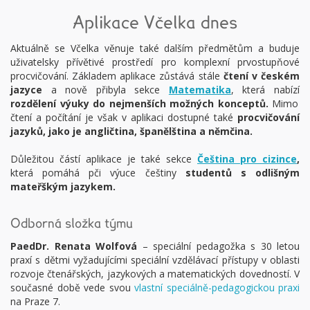
Aplikace Včelka dnes
Aktuálně se Včelka věnuje také dalším předmětům a buduje
uživatelsky přívětivé prostředí pro komplexní prvostupňové
procvičování. Základem aplikace zůstává stále
čtení v českém
jazyce
a nově přibyla sekce
Matematika
, která nabízí
rozdělení výuky do nejmenších možných konceptů.
Mimo
čtení a počítání je však v aplikaci dostupné také
procvičování
jazyků, jako je angličtina, španělština a němčina.
Důležitou částí aplikace je také sekce
Čeština pro cizince
,
která pomáhá pči výuce češtiny
studentů s odlišným
mateřškým jazykem.
Odborná složka týmu
PaedDr. Renata Wolfová
– speciální pedagožka s 30 letou
praxí s dětmi vyžadujícími speciální vzdělávací přístupy v oblasti
rozvoje čtenářských, jazykových a matematických dovedností. V
současné době vede svou
vlastní speciálně-pedagogickou praxi
na Praze 7.