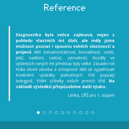
Reference
Diagnostika byla velice zajímavá, nejen z
pohledu vlastních mt úloh, ale měly jsme
možnost poznat i spoustu volních vlastností a
projevů
dětí (nesamostatnost, bezradnost, vztek,
pláč, nadšení, radost, vytrvalost). Rozdíly ve
výsledcích raných mt představ byly velké. Zásadní roli
hrála slovní zásoba a schopnost dětí se vyjadřovat!
Konkrétní výsledky jednotlivých tříd popsaly
kolegyně, třídní učitelky našich prvních tříd.
Na
základě výsledků přizpůsobíme další výuku.
Lenka, ZŘŠ pro 1. stupeň