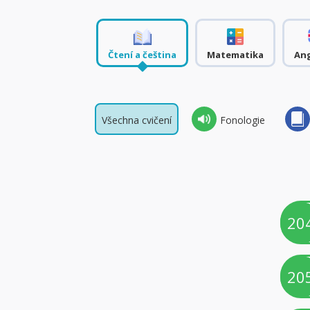
Čtení a čeština
Matematika
Ang
Všechna cvičení
Fonologie
20
20