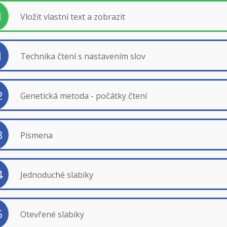
1
Vložit vlastní text a zobrazit
1
Technika čtení s nastavením slov
2
Genetická metoda - počátky čtení
3
Písmena
4
Jednoduché slabiky
5
Otevřené slabiky