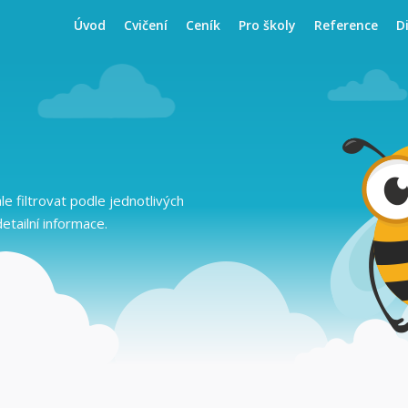
Úvod
Cvičení
Ceník
Pro školy
Reference
D
ále filtrovat podle jednotlivých
detailní informace.