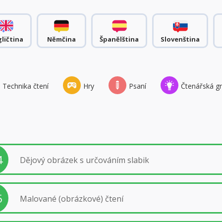
ličtina
Němčina
Španělština
Slovenština
Technika čtení
Hry
Psaní
Čtenářská g
4
Dějový obrázek s určováním slabik
5
Malované (obrázkové) čtení