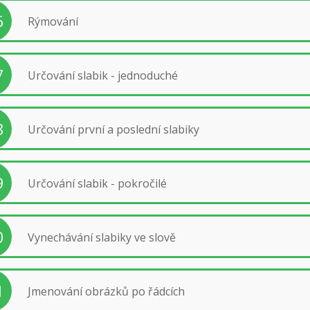
6
Rýmování
7
Určování slabik - jednoduché
8
Určování první a poslední slabiky
9
Určování slabik - pokročilé
0
Vynechávání slabiky ve slově
1
Jmenování obrázků po řádcích