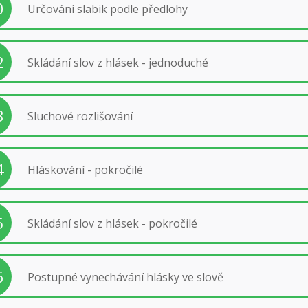
0
Určování slabik podle předlohy
2
Skládání slov z hlásek - jednoduché
3
Sluchové rozlišování
4
Hláskování - pokročilé
5
Skládání slov z hlásek - pokročilé
6
Postupné vynechávání hlásky ve slově