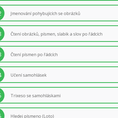
2
Jmenování pohybujících se obrázků
3
Čtení obrázků, písmen, slabik a slov po řádcích
3
Čtení písmen po řádcích
4
Učení samohlásek
5
Trixeso se samohláskami
6
Hledej písmeno (Loto)